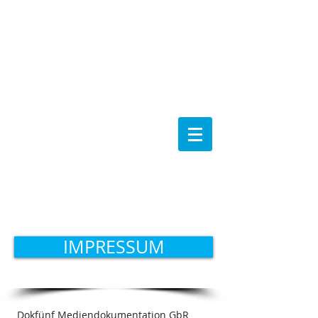
Dokfünf
Keywording
IMPRESSUM
Dokfünf Mediendokumentation GbR