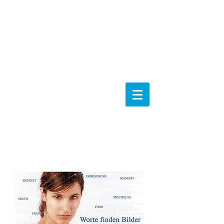
Dokfünf
Keywording